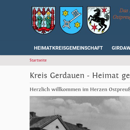
HEIMATKREISGEMEINSCHAFT
GIRDA
S
Startseite
i
e
Kreis Gerdauen - Heimat g
s
i
Herzlich willkommen im Herzen Ostpreuße
n
d
h
i
e
r