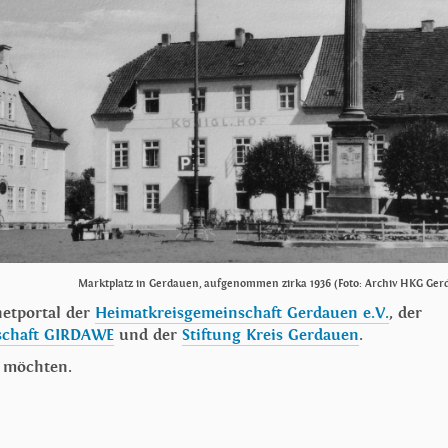
Marktplatz in Gerdauen, aufgenommen zirka 1936 (Foto: Archiv HKG Gerd
etportal der
Heimatkreisgemeinschaft Gerdauen e.V.
, der
schaft GIRDAWE
und der
Stiftung Kreis Gerdauen
.
n möchten.