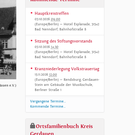
Hauptkreistreffen
03.10.2026
09:00
(Europe/Berlin)
— Hotel Esplanade, 31542
Bad Nenndorf, Bahnhofstraße 8
Sitzung des Stiftungsvorstands
03.10.2026
14:30
(Europe/Berlin)
— Hotel Esplanade, 31542
Bad Nenndorf, Bahnhofstraße 8
Kranzniederlegung Volkstrauertag
15.11.2026
12:00
(Europe/Berlin)
— Rendsburg, Gerdauen-
Stein am Gebäude der Musikschule,
auen e.V.)
Berliner Straße 1
Vergangene Termine…
Kommende Termine…
Ortsfamilienbuch Kreis
Gerdauen