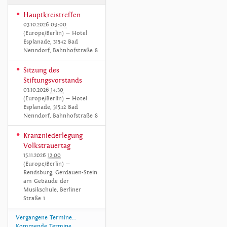
Hauptkreistreffen
03.10.2026
09:00
(Europe/Berlin)
— Hotel
Esplanade, 31542 Bad
Nenndorf, Bahnhofstraße 8
Sitzung des
Stiftungsvorstands
03.10.2026
14:30
(Europe/Berlin)
— Hotel
Esplanade, 31542 Bad
Nenndorf, Bahnhofstraße 8
Kranzniederlegung
Volkstrauertag
15.11.2026
12:00
(Europe/Berlin)
—
Rendsburg, Gerdauen-Stein
am Gebäude der
Musikschule, Berliner
Straße 1
Vergangene Termine…
Kommende Termine…