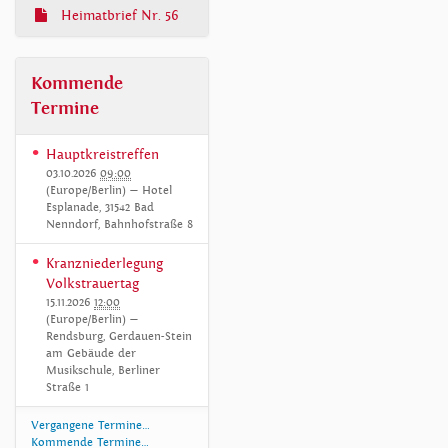
Heimatbrief Nr. 56
Kommende
Termine
Hauptkreistreffen
03.10.2026
09:00
(Europe/Berlin)
— Hotel
Esplanade, 31542 Bad
Nenndorf, Bahnhofstraße 8
Kranzniederlegung
Volkstrauertag
15.11.2026
12:00
(Europe/Berlin)
—
Rendsburg, Gerdauen-Stein
am Gebäude der
Musikschule, Berliner
Straße 1
Vergangene Termine…
Kommende Termine…